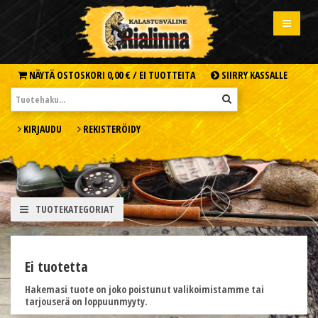
NÄYTÄ OSTOSKORI
0,00 € /
EI TUOTTEITA
SIIRRY KASSALLE
KIRJAUDU
REKISTERÖIDY
TUOTEKATEGORIAT
Ei tuotetta
Hakemasi tuote on joko poistunut valikoimistamme tai
tarjouserä on loppuunmyyty.