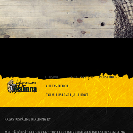
ETUSIVU
TUOTTEET
POISTOKORI
YHTEYSTIEDOT
TOIMITUSTAVAT JA -EHDOT
KALASTUSVÄLINE RIALINNA KY
MEILTÄ LÖYDÄT LAADUKKAAT TUOTTEET KAIKENLAISEEN KALASTUKSEEN, AINA