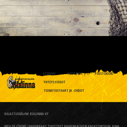
ETUSIVU
TUOTTEET
POISTOKORI
YHTEYSTIEDOT
TOIMITUSTAVAT JA -EHDOT
KALASTUSVÄLINE RIALINNA KY
MEILTÄ LÖYDÄT LAADUKKAAT TUOTTEET KAIKENLAISEEN KALASTUKSEEN, AINA