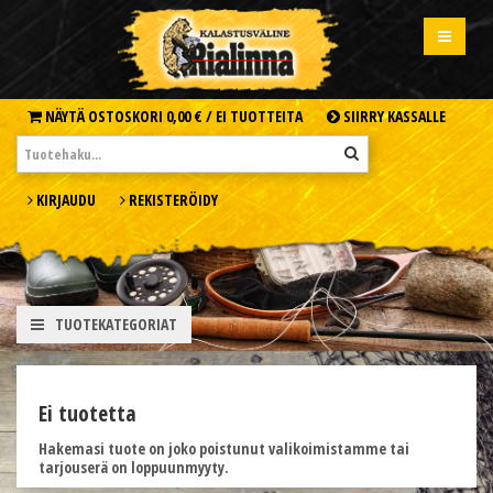
NÄYTÄ OSTOSKORI
0,00 € /
EI TUOTTEITA
SIIRRY KASSALLE
KIRJAUDU
REKISTERÖIDY
TUOTEKATEGORIAT
Ei tuotetta
Hakemasi tuote on joko poistunut valikoimistamme tai
tarjouserä on loppuunmyyty.