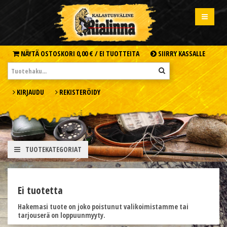
NÄYTÄ OSTOSKORI
0,00 € /
EI TUOTTEITA
SIIRRY KASSALLE
KIRJAUDU
REKISTERÖIDY
TUOTEKATEGORIAT
Ei tuotetta
Hakemasi tuote on joko poistunut valikoimistamme tai
tarjouserä on loppuunmyyty.