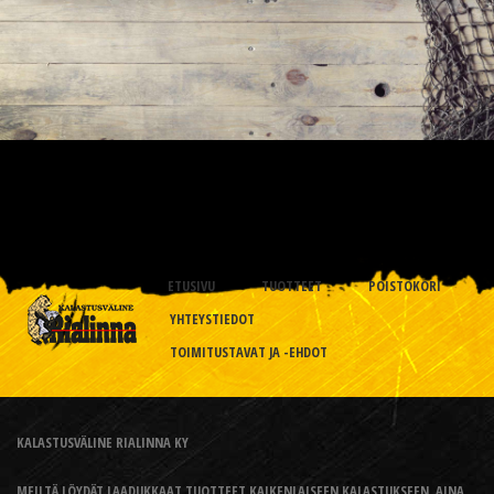
ETUSIVU
TUOTTEET
POISTOKORI
YHTEYSTIEDOT
TOIMITUSTAVAT JA -EHDOT
KALASTUSVÄLINE RIALINNA KY
MEILTÄ LÖYDÄT LAADUKKAAT TUOTTEET KAIKENLAISEEN KALASTUKSEEN, AINA