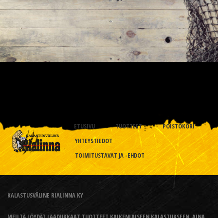
ETUSIVU
TUOTTEET
POISTOKORI
YHTEYSTIEDOT
TOIMITUSTAVAT JA -EHDOT
KALASTUSVÄLINE RIALINNA KY
MEILTÄ LÖYDÄT LAADUKKAAT TUOTTEET KAIKENLAISEEN KALASTUKSEEN, AINA