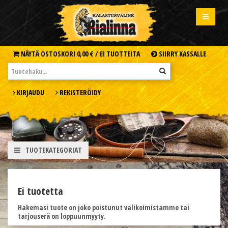
NÄYTÄ OSTOSKORI
0,00 € /
EI TUOTTEITA
SIIRRY KASSALLE
KIRJAUDU
REKISTERÖIDY
TUOTEKATEGORIAT
Ei tuotetta
Hakemasi tuote on joko poistunut valikoimistamme tai
tarjouserä on loppuunmyyty.