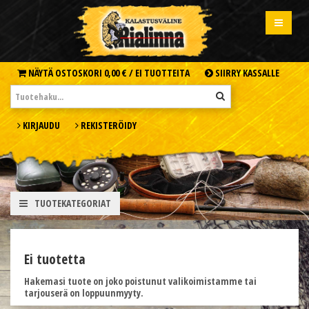
NÄYTÄ OSTOSKORI
0,00 € /
EI TUOTTEITA
SIIRRY KASSALLE
KIRJAUDU
REKISTERÖIDY
TUOTEKATEGORIAT
Ei tuotetta
Hakemasi tuote on joko poistunut valikoimistamme tai
tarjouserä on loppuunmyyty.