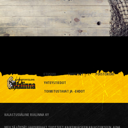
ETUSIVU
TUOTTEET
POISTOKORI
YHTEYSTIEDOT
TOIMITUSTAVAT JA -EHDOT
KALASTUSVÄLINE RIALINNA KY
MEILTÄ LÖYDÄT LAADUKKAAT TUOTTEET KAIKENLAISEEN KALASTUKSEEN, AINA