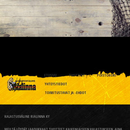
ETUSIVU
TUOTTEET
POISTOKORI
YHTEYSTIEDOT
TOIMITUSTAVAT JA -EHDOT
KALASTUSVÄLINE RIALINNA KY
MEILTÄ LÖYDÄT LAADUKKAAT TUOTTEET KAIKENLAISEEN KALASTUKSEEN, AINA