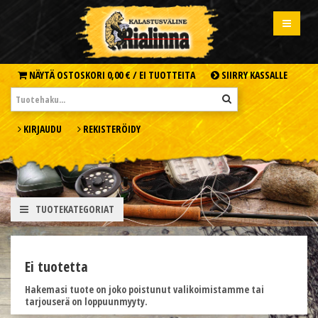
NÄYTÄ OSTOSKORI
0,00 € /
EI TUOTTEITA
SIIRRY KASSALLE
KIRJAUDU
REKISTERÖIDY
TUOTEKATEGORIAT
Ei tuotetta
Hakemasi tuote on joko poistunut valikoimistamme tai
tarjouserä on loppuunmyyty.