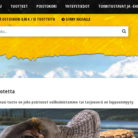
U
TUOTTEET
POISTOKORI
YHTEYSTIEDOT
TOIMITUSTAVAT JA -E
Ä OSTOSKORI
0,00 € /
EI TUOTTEITA
SIIRRY KASSALLE
uotetta
asi tuote on joko poistunut valikoimistamme tai tarjouserä on loppuunmyyty.