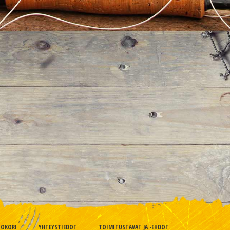
TOKORI
YHTEYSTIEDOT
TOIMITUSTAVAT JA -EHDOT