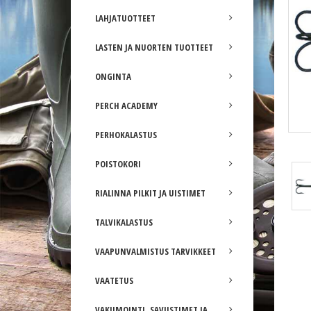
LAHJATUOTTEET
LASTEN JA NUORTEN TUOTTEET
ONGINTA
PERCH ACADEMY
PERHOKALASTUS
Kuusamo Räsänen Helmi väri C
POISTOKORI
RIALINNA PILKIT JA UISTIMET
TALVIKALASTUS
VAAPUNVALMISTUS TARVIKKEET
VAATETUS
VAKUMOINTI, SAVUSTIMET JA