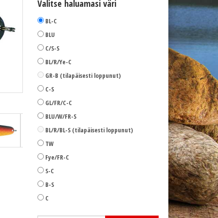
Valitse haluamasi väri
BL-C
BLU
C/S-S
BL/R/Ye-C
GR-B (tilapäisesti loppunut)
C-S
Kuusamo Räsänen Helmi väri BLU
GL/FR/C-C
BLU/W/FR-S
BL/R/BL-S (tilapäisesti loppunut)
TW
Fye/FR-C
S-C
B-S
C