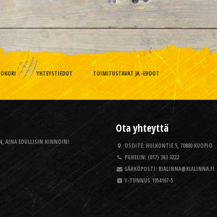
TOKORI
YHTEYSTIEDOT
TOIMITUSTAVAT JA -EHDOT
Ota yhteyttä
, AINA EDULLISIN HINNOIN!
OSOITE:
HULKONTIE 5, 70800 KUOPIO
PUHELIN:
(017) 363 3222
SÄHKÖPOSTI:
RIALINNA@RIALINNA.FI
Y-TUNNUS
1954167-5