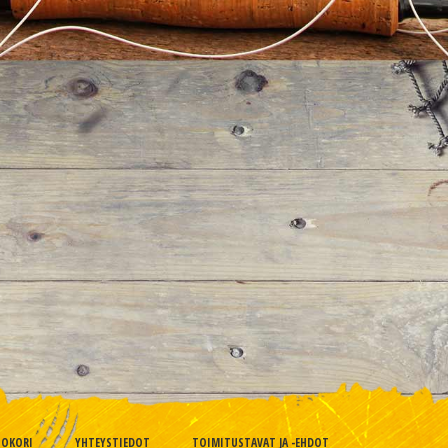
TOKORI
YHTEYSTIEDOT
TOIMITUSTAVAT JA -EHDOT