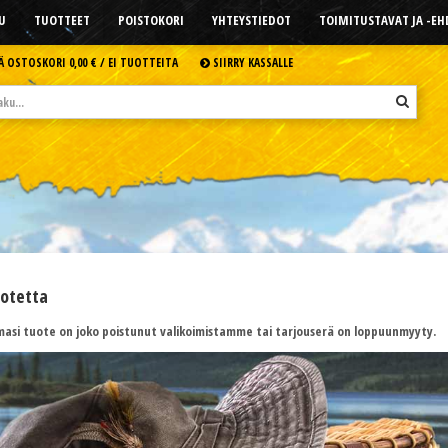
U
TUOTTEET
POISTOKORI
YHTEYSTIEDOT
TOIMITUSTAVAT JA -E
Ä OSTOSKORI
0,00 € /
EI TUOTTEITA
SIIRRY KASSALLE
uotetta
asi tuote on joko poistunut valikoimistamme tai tarjouserä on loppuunmyyty.