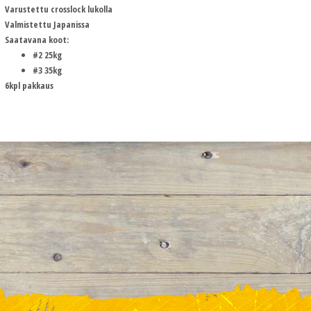
Varustettu crosslock lukolla
Valmistettu Japanissa
Saatavana koot:
#2 25kg
#3 35kg
6kpl pakkaus