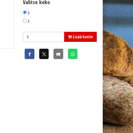
Valitse koko
2
3
Lisää koriin