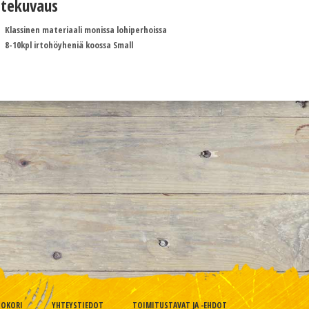
tekuvaus
Klassinen materiaali monissa lohiperhoissa
8-10kpl irtohöyheniä koossa Small
TOKORI
YHTEYSTIEDOT
TOIMITUSTAVAT JA -EHDOT