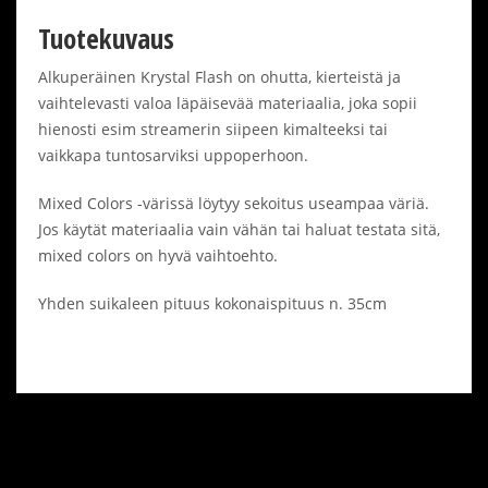
Tuotekuvaus
Alkuperäinen Krystal Flash on ohutta, kierteistä ja
vaihtelevasti valoa läpäisevää materiaalia, joka sopii
hienosti esim streamerin siipeen kimalteeksi tai
vaikkapa tuntosarviksi uppoperhoon.
Mixed Colors -värissä löytyy sekoitus useampaa väriä.
Jos käytät materiaalia vain vähän tai haluat testata sitä,
mixed colors on hyvä vaihtoehto.
Yhden suikaleen pituus kokonaispituus n. 35cm