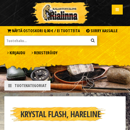
NÄYTÄ OSTOSKORI
0,00 € /
EI TUOTTEITA
SIIRRY KASSALLE
KIRJAUDU
REKISTERÖIDY
TUOTEKATEGORIAT
KRYSTAL FLASH, HARELINE