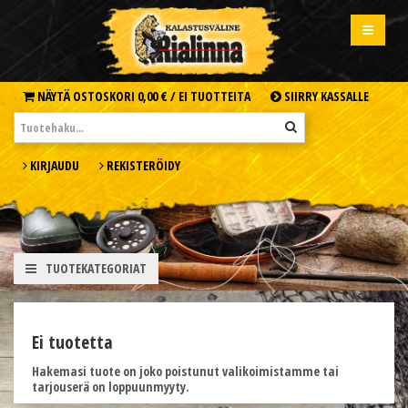
NÄYTÄ OSTOSKORI
0,00 € /
EI TUOTTEITA
SIIRRY KASSALLE
KIRJAUDU
REKISTERÖIDY
TUOTEKATEGORIAT
Ei tuotetta
Hakemasi tuote on joko poistunut valikoimistamme tai
tarjouserä on loppuunmyyty.