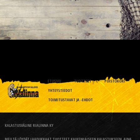
ETUSIVU
TUOTTEET
POISTOKORI
YHTEYSTIEDOT
TOIMITUSTAVAT JA -EHDOT
KALASTUSVÄLINE RIALINNA KY
MEILTÄ LÖYDÄT LAADUKKAAT TUOTTEET KAIKENLAISEEN KALASTUKSEEN, AINA