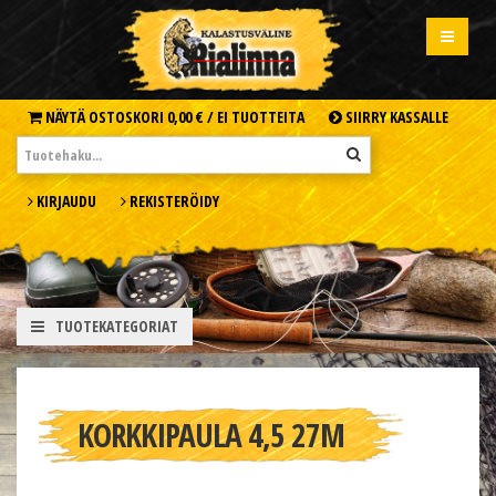
NÄYTÄ OSTOSKORI
0,00 € /
EI TUOTTEITA
SIIRRY KASSALLE
KIRJAUDU
REKISTERÖIDY
TUOTEKATEGORIAT
KORKKIPAULA 4,5 27M