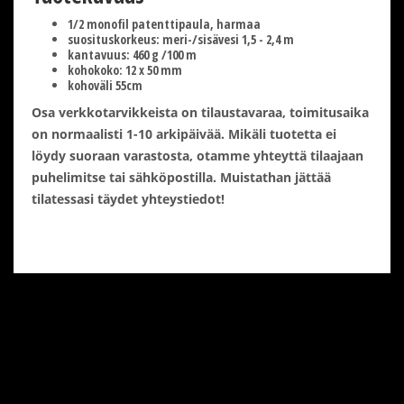
1/2 monofil patenttipaula, harmaa
suosituskorkeus: meri-/sisävesi 1,5 - 2,4 m
kantavuus: 460 g /100 m
kohokoko: 12 x 50 mm
kohoväli 55cm
Osa verkkotarvikkeista on tilaustavaraa, toimitusaika
on normaalisti 1-10 arkipäivää. Mikäli tuotetta ei
löydy suoraan varastosta, otamme yhteyttä tilaajaan
puhelimitse tai sähköpostilla. Muistathan jättää
tilatessasi täydet yhteystiedot!