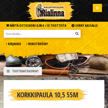
NÄYTÄ OSTOSKORI
0,00 € /
EI TUOTTEITA
SIIRRY KASSALLE
KIRJAUDU
REKISTERÖIDY
TUOTEKATEGORIAT
KORKKIPAULA 10,5 55M