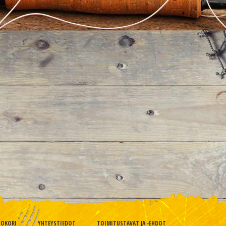
TOKORI
YHTEYSTIEDOT
TOIMITUSTAVAT JA -EHDOT