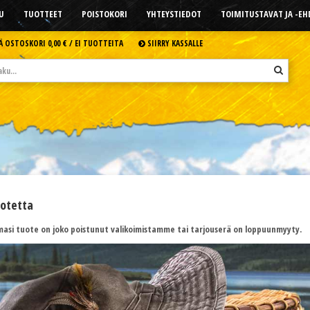
U
TUOTTEET
POISTOKORI
YHTEYSTIEDOT
TOIMITUSTAVAT JA -E
Ä OSTOSKORI
0,00 € /
EI TUOTTEITA
SIIRRY KASSALLE
uotetta
asi tuote on joko poistunut valikoimistamme tai tarjouserä on loppuunmyyty.