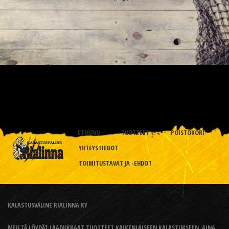
ETUSIVU
TUOTTEET
POISTOKORI
YHTEYSTIEDOT
TOIMITUSTAVAT JA -EHDOT
KALASTUSVÄLINE RIALINNA KY
MEILTÄ LÖYDÄT LAADUKKAAT TUOTTEET KAIKENLAISEEN KALASTUKSEEN, AINA