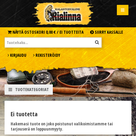
NÄYTÄ OSTOSKORI
0,00 € /
EI TUOTTEITA
SIIRRY KASSALLE
KIRJAUDU
REKISTERÖIDY
TUOTEKATEGORIAT
Ei tuotetta
Hakemasi tuote on joko poistunut valikoimistamme tai
tarjouserä on loppuunmyyty.