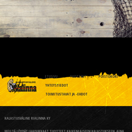
ETUSIVU
TUOTTEET
POISTOKORI
YHTEYSTIEDOT
TOIMITUSTAVAT JA -EHDOT
KALASTUSVÄLINE RIALINNA KY
MEILTÄ LÖYDÄT LAADUKKAAT TUOTTEET KAIKENLAISEEN KALASTUKSEEN, AINA