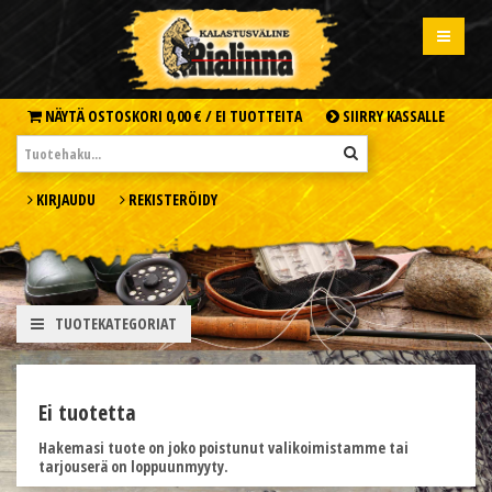
NÄYTÄ OSTOSKORI
0,00 € /
EI TUOTTEITA
SIIRRY KASSALLE
KIRJAUDU
REKISTERÖIDY
TUOTEKATEGORIAT
Ei tuotetta
Hakemasi tuote on joko poistunut valikoimistamme tai
tarjouserä on loppuunmyyty.