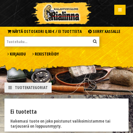
NÄYTÄ OSTOSKORI
0,00 € /
EI TUOTTEITA
SIIRRY KASSALLE
KIRJAUDU
REKISTERÖIDY
TUOTEKATEGORIAT
Ei tuotetta
Hakemasi tuote on joko poistunut valikoimistamme tai
tarjouserä on loppuunmyyty.