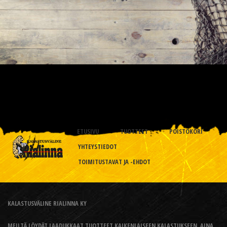
ETUSIVU
TUOTTEET
POISTOKORI
YHTEYSTIEDOT
TOIMITUSTAVAT JA -EHDOT
KALASTUSVÄLINE RIALINNA KY
MEILTÄ LÖYDÄT LAADUKKAAT TUOTTEET KAIKENLAISEEN KALASTUKSEEN, AINA