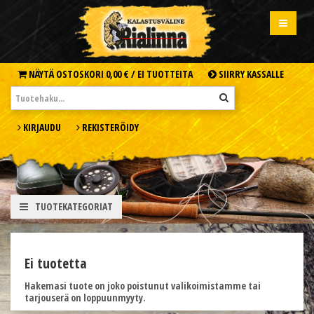
NÄYTÄ OSTOSKORI
0,00 € /
EI TUOTTEITA
SIIRRY KASSALLE
KIRJAUDU
REKISTERÖIDY
TUOTEKATEGORIAT
Ei tuotetta
Hakemasi tuote on joko poistunut valikoimistamme tai
tarjouserä on loppuunmyyty.