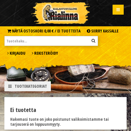
NÄYTÄ OSTOSKORI
0,00 € /
EI TUOTTEITA
SIIRRY KASSALLE
KIRJAUDU
REKISTERÖIDY
TUOTEKATEGORIAT
Ei tuotetta
Hakemasi tuote on joko poistunut valikoimistamme tai
tarjouserä on loppuunmyyty.