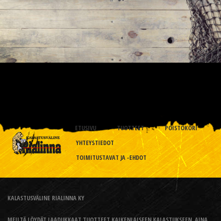
ETUSIVU
TUOTTEET
POISTOKORI
YHTEYSTIEDOT
TOIMITUSTAVAT JA -EHDOT
KALASTUSVÄLINE RIALINNA KY
MEILTÄ LÖYDÄT LAADUKKAAT TUOTTEET KAIKENLAISEEN KALASTUKSEEN, AINA