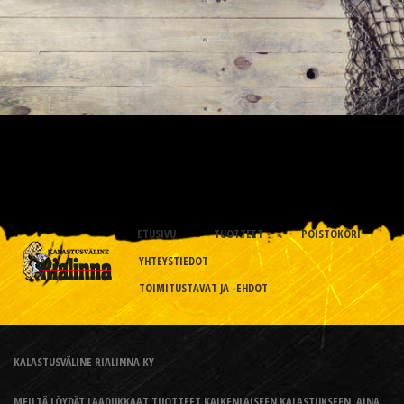
ETUSIVU
TUOTTEET
POISTOKORI
YHTEYSTIEDOT
TOIMITUSTAVAT JA -EHDOT
KALASTUSVÄLINE RIALINNA KY
MEILTÄ LÖYDÄT LAADUKKAAT TUOTTEET KAIKENLAISEEN KALASTUKSEEN, AINA