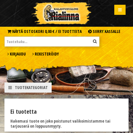
NÄYTÄ OSTOSKORI
0,00 € /
EI TUOTTEITA
SIIRRY KASSALLE
KIRJAUDU
REKISTERÖIDY
TUOTEKATEGORIAT
Ei tuotetta
Hakemasi tuote on joko poistunut valikoimistamme tai
tarjouserä on loppuunmyyty.