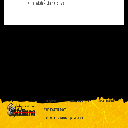
Finish - Light olive
ETUSIVU
TUOTTEET
POISTOKORI
YHTEYSTIEDOT
TOIMITUSTAVAT JA -EHDOT