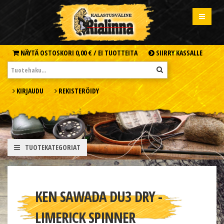
NÄYTÄ OSTOSKORI
0,00 € /
EI TUOTTEITA
SIIRRY KASSALLE
KIRJAUDU
REKISTERÖIDY
TUOTEKATEGORIAT
KEN SAWADA DU3 DRY -
LIMERICK SPINNER