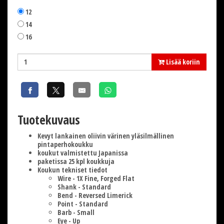
12
14
16
Lisää koriin
Tuotekuvaus
Kevyt lankainen oliivin värinen yläsilmällinen
pintaperhokoukku
koukut valmistettu Japanissa
paketissa 25 kpl koukkuja
Koukun tekniset tiedot
Wire - 1X Fine, Forged Flat
Shank - Standard
Bend - Reversed Limerick
Point - Standard
Barb - Small
Eye - Up