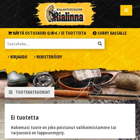
NÄYTÄ OSTOSKORI
0,00 € /
EI TUOTTEITA
SIIRRY KASSALLE
KIRJAUDU
REKISTERÖIDY
TUOTEKATEGORIAT
Ei tuotetta
Hakemasi tuote on joko poistunut valikoimistamme tai
tarjouserä on loppuunmyyty.