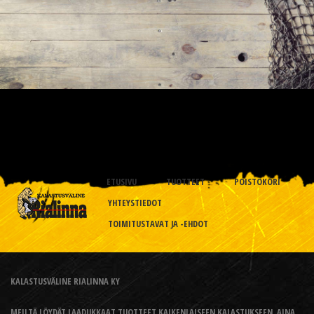
ETUSIVU
TUOTTEET
POISTOKORI
YHTEYSTIEDOT
TOIMITUSTAVAT JA -EHDOT
KALASTUSVÄLINE RIALINNA KY
MEILTÄ LÖYDÄT LAADUKKAAT TUOTTEET KAIKENLAISEEN KALASTUKSEEN, AINA