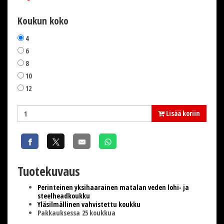
Koukun koko
4
6
8
10
12
Lisää koriin
Tuotekuvaus
Perinteinen yksihaarainen matalan veden lohi- ja
steelheadkoukku
Yläsilmällinen vahvistettu koukku
Pakkauksessa 25 koukkua