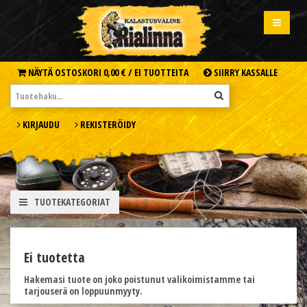
NÄYTÄ OSTOSKORI
0,00 € /
EI TUOTTEITA
SIIRRY KASSALLE
KIRJAUDU
REKISTERÖIDY
TUOTEKATEGORIAT
Ei tuotetta
Hakemasi tuote on joko poistunut valikoimistamme tai
tarjouserä on loppuunmyyty.