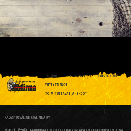
ETUSIVU
TUOTTEET
POISTOKORI
YHTEYSTIEDOT
TOIMITUSTAVAT JA -EHDOT
KALASTUSVÄLINE RIALINNA KY
MEILTÄ LÖYDÄT LAADUKKAAT TUOTTEET KAIKENLAISEEN KALASTUKSEEN, AINA