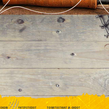
TOKORI
YHTEYSTIEDOT
TOIMITUSTAVAT JA -EHDOT