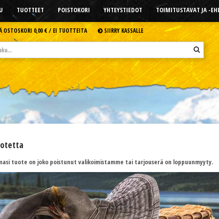
U
TUOTTEET
POISTOKORI
YHTEYSTIEDOT
TOIMITUSTAVAT JA -E
Ä OSTOSKORI
0,00 € /
EI TUOTTEITA
SIIRRY KASSALLE
uotetta
asi tuote on joko poistunut valikoimistamme tai tarjouserä on loppuunmyyty.