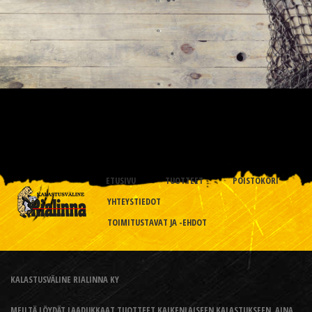
ETUSIVU
TUOTTEET
POISTOKORI
YHTEYSTIEDOT
TOIMITUSTAVAT JA -EHDOT
KALASTUSVÄLINE RIALINNA KY
MEILTÄ LÖYDÄT LAADUKKAAT TUOTTEET KAIKENLAISEEN KALASTUKSEEN, AINA