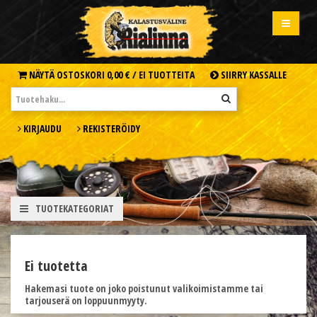
NÄYTÄ OSTOSKORI
0,00 € /
EI TUOTTEITA
SIIRRY KASSALLE
KIRJAUDU
REKISTERÖIDY
TUOTEKATEGORIAT
Ei tuotetta
Hakemasi tuote on joko poistunut valikoimistamme tai
tarjouserä on loppuunmyyty.