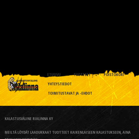
ETUSIVU
TUOTTEET
POISTOKORI
YHTEYSTIEDOT
TOIMITUSTAVAT JA -EHDOT
KALASTUSVÄLINE RIALINNA KY
MEILTÄ LÖYDÄT LAADUKKAAT TUOTTEET KAIKENLAISEEN KALASTUKSEEN, AINA