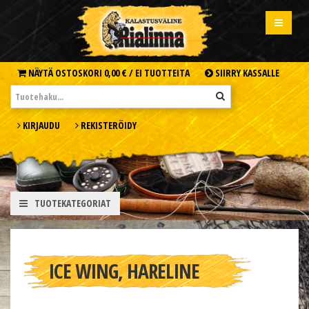
NÄYTÄ OSTOSKORI
0,00 € /
EI TUOTTEITA
SIIRRY KASSALLE
KIRJAUDU
REKISTERÖIDY
TUOTEKATEGORIAT
ICE WING, HARELINE