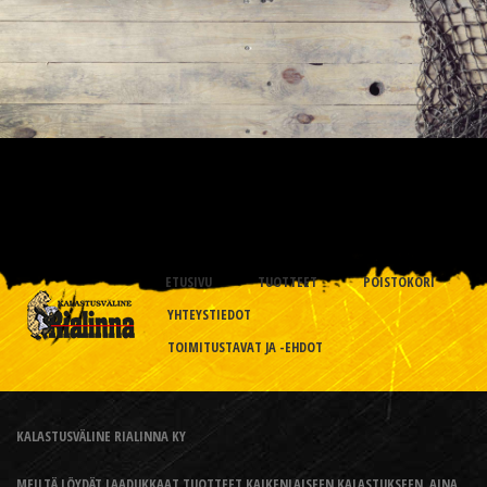
ETUSIVU
TUOTTEET
POISTOKORI
YHTEYSTIEDOT
TOIMITUSTAVAT JA -EHDOT
KALASTUSVÄLINE RIALINNA KY
MEILTÄ LÖYDÄT LAADUKKAAT TUOTTEET KAIKENLAISEEN KALASTUKSEEN, AINA