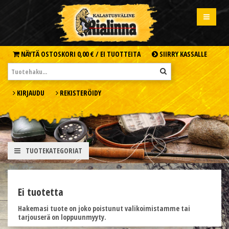
NÄYTÄ OSTOSKORI
0,00 € /
EI TUOTTEITA
SIIRRY KASSALLE
KIRJAUDU
REKISTERÖIDY
TUOTEKATEGORIAT
Ei tuotetta
Hakemasi tuote on joko poistunut valikoimistamme tai
tarjouserä on loppuunmyyty.