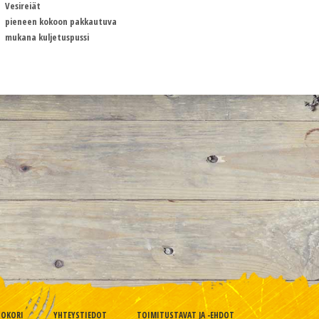
Vesireiät
pieneen kokoon pakkautuva
mukana kuljetuspussi
TOKORI
YHTEYSTIEDOT
TOIMITUSTAVAT JA -EHDOT