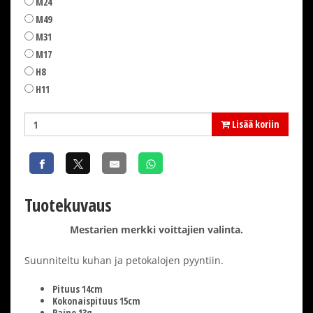
M24
M49
M31
M17
H8
H11
Lisää koriin
Tuotekuvaus
Mestarien merkki voittajien valinta.
Suunniteltu kuhan ja petokalojen pyyntiin.
Pituus 14cm
Kokonaispituus 15cm
Paino 13g