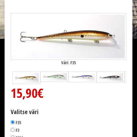
Väri: F35
15,90€
Valitse väri
F35
F3