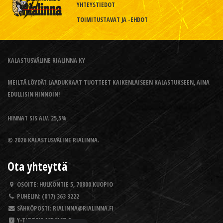
YHTEYSTIEDOT
TOIMITUSTAVAT JA -EHDOT
KALASTUSVÄLINE RIALINNA KY
MEILTÄ LÖYDÄT LAADUKKAAT TUOTTEET KAIKENLAISEEN KALASTUKSEEN, AINA
EDULLISIN HINNOIN!
HINNAT SIS ALV. 25,5%
© 2026 KALASTUSVÄLINE RIALINNA.
Ota yhteyttä
OSOITE:
HULKONTIE 5, 70800 KUOPIO
PUHELIN:
(017) 363 3222
SÄHKÖPOSTI:
RIALINNA@RIALINNA.FI
Y-TUNNUS
1954167-5