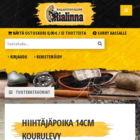
NÄYTÄ OSTOSKORI
0,00 € /
EI TUOTTEITA
SIIRRY KASSALLE
KIRJAUDU
REKISTERÖIDY
TUOTEKATEGORIAT
HIIHTÄJÄPOIKA 14CM
KOURULEVY