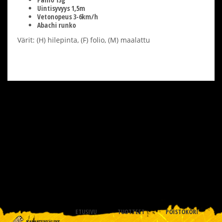
Uintisyvyys 1,5m
Vetonopeus 3-6km/h
Abachi runko
Värit: (H) hilepinta, (F) folio, (M) maalattu
ETUSIVU
TUOTTEET
POISTOKORI