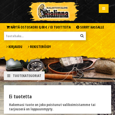
NÄYTÄ OSTOSKORI
0,00 € /
EI TUOTTEITA
SIIRRY KASSALLE
KIRJAUDU
REKISTERÖIDY
TUOTEKATEGORIAT
Ei tuotetta
Hakemasi tuote on joko poistunut valikoimistamme tai
tarjouserä on loppuunmyyty.