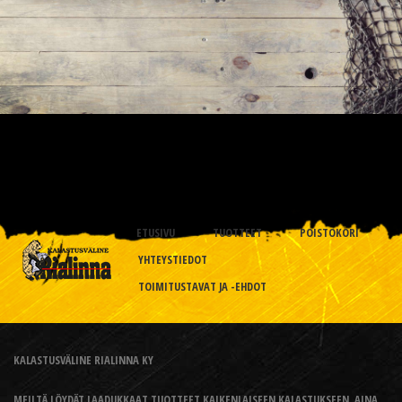
ETUSIVU
TUOTTEET
POISTOKORI
YHTEYSTIEDOT
TOIMITUSTAVAT JA -EHDOT
KALASTUSVÄLINE RIALINNA KY
MEILTÄ LÖYDÄT LAADUKKAAT TUOTTEET KAIKENLAISEEN KALASTUKSEEN, AINA