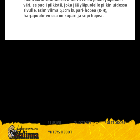
väri, se puoli pilkistä, joka jää yläpuolelle pilkin uidessa
sivulle. Esim Viima 6,5cm kupari-hopea (K-H),
harjapuolinen osa on kupari ja siipi hopea.
ETUSIVU
TUOTTEET
POISTOKORI
YHTEYSTIEDOT