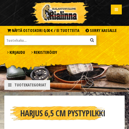
NÄYTÄ OSTOSKORI
0,00 € /
EI TUOTTEITA
SIIRRY KASSALLE
KIRJAUDU
REKISTERÖIDY
TUOTEKATEGORIAT
HARJUS 6,5 CM PYSTYPILKKI