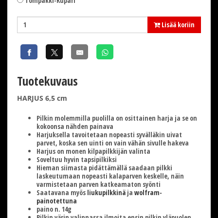
Tompakki-Kupari
Lisää koriin
Tuotekuvaus
HARJUS 6,5 cm
Pilkin molemmilla puolilla on osittainen harja ja se on
kokoonsa nähden painava
Harjuksella tavoitetaan nopeasti syvälläkin uivat
parvet, koska sen uinti on vain vähän sivulle hakeva
Harjus on monen kilpapilkkijän valinta
Soveltuu hyvin tapsipilkiksi
Hieman siimasta pidättämällä saadaan pilkki
laskeutumaan nopeasti kalaparven keskelle, näin
varmistetaan parven katkeamaton syönti
Saatavana myös
liukupilkkinä
ja
wolfram-
painotettuna
paino n. 14g
Pilkin värin valinnassa ilmoita ensin pilkin yläpuolen