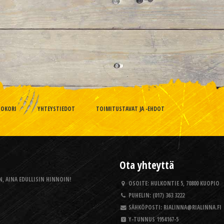
TOKORI
YHTEYSTIEDOT
TOIMITUSTAVAT JA -EHDOT
Ota yhteyttä
, AINA EDULLISIN HINNOIN!
OSOITE:
HULKONTIE 5, 70800 KUOPIO
PUHELIN:
(017) 363 3222
SÄHKÖPOSTI:
RIALINNA@RIALINNA.FI
Y-TUNNUS
1954167-5