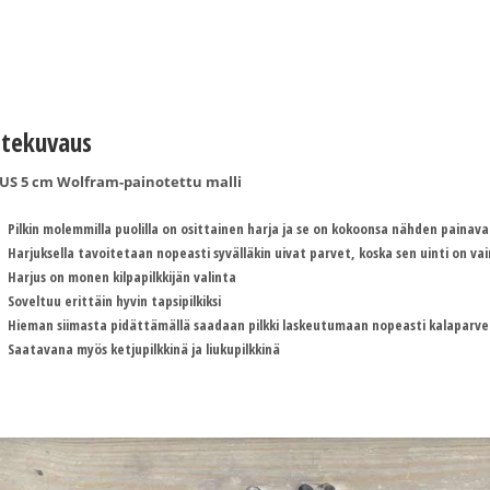
tekuvaus
US 5 cm Wolfram-painotettu malli
Pilkin molemmilla puolilla on osittainen harja ja se on kokoonsa nähden painava
Harjuksella tavoitetaan nopeasti syvälläkin uivat parvet, koska sen uinti on va
Harjus on monen kilpapilkkijän valinta
Soveltuu erittäin hyvin tapsipilkiksi
Hieman siimasta pidättämällä saadaan pilkki laskeutumaan nopeasti kalaparve
Saatavana myös ketjupilkkinä ja liukupilkkinä