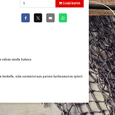
Lisää koriin
in vähän sivulle hakeva
n keskelle, näin varmistetaan parven katkeamaton syönti