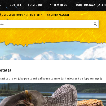
U
TUOTTEET
POISTOKORI
YHTEYSTIEDOT
TOIMITUSTAVAT JA -E
Ä OSTOSKORI
0,00 € /
EI TUOTTEITA
SIIRRY KASSALLE
uotetta
asi tuote on joko poistunut valikoimistamme tai tarjouserä on loppuunmyyty.