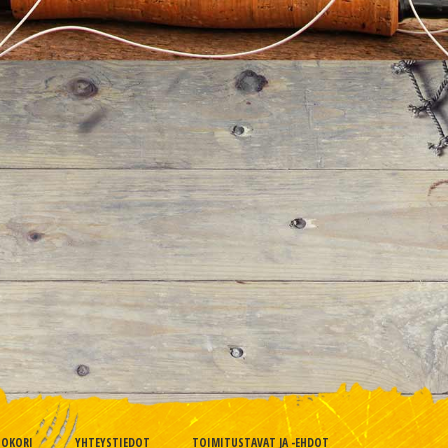
TOKORI
YHTEYSTIEDOT
TOIMITUSTAVAT JA -EHDOT