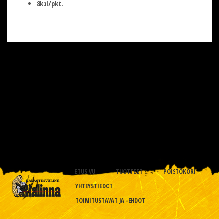
8kpl/pkt.
ETUSIVU
TUOTTEET
POISTOKORI
YHTEYSTIEDOT
TOIMITUSTAVAT JA -EHDOT