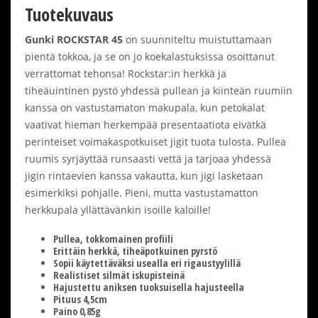
Tuotekuvaus
Gunki ROCKSTAR 45
on suunniteltu muistuttamaan
pientä tokkoa, ja se on jo koekalastuksissa osoittanut
verrattomat tehonsa! Rockstar:in herkkä ja
tiheäuintinen pystö yhdessä pullean ja kiinteän ruumiin
kanssa on vastustamaton makupala, kun petokalat
vaativat hieman herkempää presentaatiota eivätkä
perinteiset voimakaspotkuiset jigit tuota tulosta. Pullea
ruumis syrjäyttää runsaasti vettä ja tarjoaa yhdessä
jigin rintaevien kanssa vakautta, kun jigi lasketaan
esimerkiksi pohjalle. Pieni, mutta vastustamatton
herkkupala yllättävänkin isoille kaloille!
Pullea, tokkomainen profiili
Erittäin herkkä, tiheäpotkuinen pyrstö
Sopii käytettäväksi usealla eri rigaustyylillä
Realistiset silmät iskupisteinä
Hajustettu aniksen tuoksuisella hajusteella
Pituus 4,5cm
Paino 0,85g