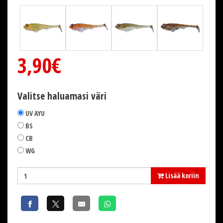
3,90€
Valitse haluamasi väri
UV AYU
BS
CB
WG
Lisää koriin