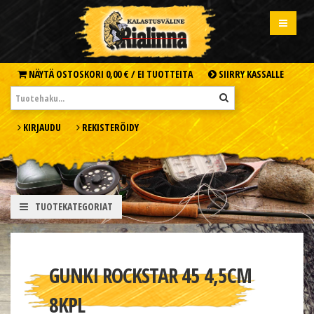
NÄYTÄ OSTOSKORI
0,00 € /
EI TUOTTEITA
SIIRRY KASSALLE
KIRJAUDU
REKISTERÖIDY
TUOTEKATEGORIAT
GUNKI ROCKSTAR 45 4,5CM
8KPL