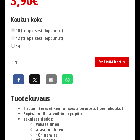
3,90€
Koukun koko
10 (tilapäisesti loppunut)
12 (tilapäisesti loppunut)
14
Lisää koriin
Tuotekuvaus
Erittäin terävät kemiallisesti teroitetut perhokoukut
Sopiva malli larvoihin ja pupiin.
tekniset tiedot:
väkäsellinen
alasilmällinen
1X fine wire