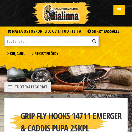
NÄYTÄ OSTOSKORI
0,00 € /
EI TUOTTEITA
SIIRRY KASSALLE
KIRJAUDU
REKISTERÖIDY
TUOTEKATEGORIAT
GRIP FLY HOOKS 14711 EMERGER
& CADDIS PUPA 25KPL