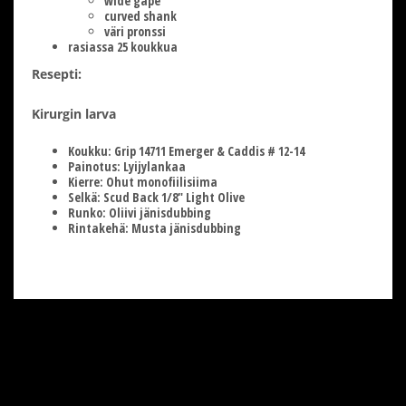
wide gape
curved shank
väri pronssi
rasiassa 25 koukkua
Resepti:
Kirurgin larva
Koukku:
Grip 14711 Emerger & Caddis # 12-14
Painotus:
Lyijylankaa
Kierre:
Ohut monofiilisiima
Selkä:
Scud Back 1/8" Light Olive
Runko:
Oliivi jänisdubbing
Rintakehä:
Musta jänisdubbing