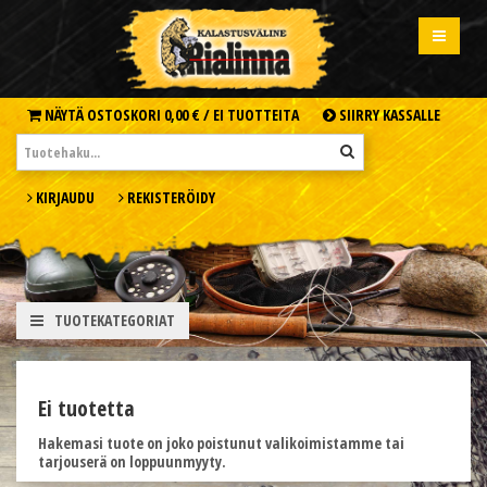
NÄYTÄ OSTOSKORI
0,00 € /
EI TUOTTEITA
SIIRRY KASSALLE
KIRJAUDU
REKISTERÖIDY
TUOTEKATEGORIAT
Ei tuotetta
Hakemasi tuote on joko poistunut valikoimistamme tai
tarjouserä on loppuunmyyty.