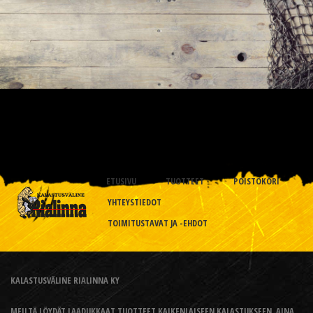
ETUSIVU
TUOTTEET
POISTOKORI
YHTEYSTIEDOT
TOIMITUSTAVAT JA -EHDOT
KALASTUSVÄLINE RIALINNA KY
MEILTÄ LÖYDÄT LAADUKKAAT TUOTTEET KAIKENLAISEEN KALASTUKSEEN, AINA