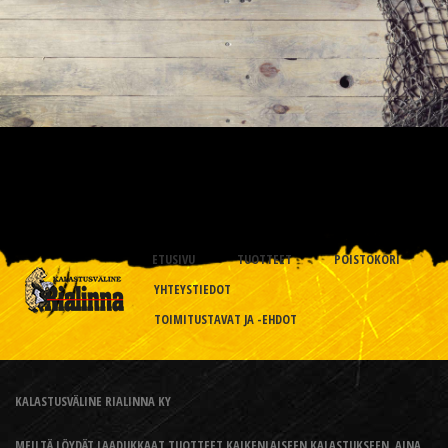
ETUSIVU
TUOTTEET
POISTOKORI
YHTEYSTIEDOT
TOIMITUSTAVAT JA -EHDOT
KALASTUSVÄLINE RIALINNA KY
MEILTÄ LÖYDÄT LAADUKKAAT TUOTTEET KAIKENLAISEEN KALASTUKSEEN, AINA