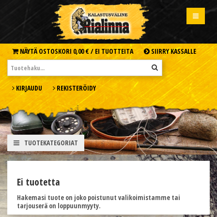
NÄYTÄ OSTOSKORI
0,00 € /
EI TUOTTEITA
SIIRRY KASSALLE
KIRJAUDU
REKISTERÖIDY
TUOTEKATEGORIAT
Ei tuotetta
Hakemasi tuote on joko poistunut valikoimistamme tai
tarjouserä on loppuunmyyty.