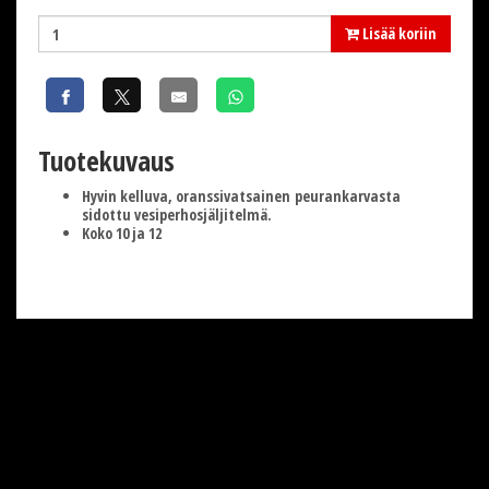
Lisää koriin
Tuotekuvaus
Hyvin kelluva, oranssivatsainen peurankarvasta
sidottu vesiperhosjäljitelmä.
Koko 10 ja 12