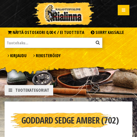
NÄYTÄ OSTOSKORI
0,00 € /
EI TUOTTEITA
SIIRRY KASSALLE
KIRJAUDU
REKISTERÖIDY
TUOTEKATEGORIAT
GODDARD SEDGE AMBER (702)