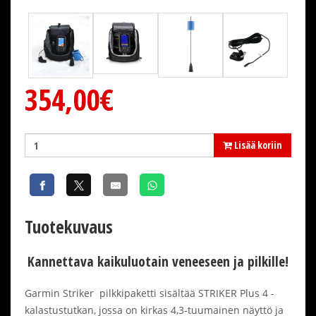
354,00€
Lisää koriin
Tuotekuvaus
Kannettava kaikuluotain veneeseen ja pilkille!
Garmin Striker pilkkipaketti sisältää STRIKER Plus 4 -
kalastustutkan, jossa on kirkas 4,3-tuumainen näyttö ja