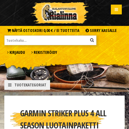
NÄYTÄ OSTOSKORI
0,00 € /
EI TUOTTEITA
SIIRRY KASSALLE
KIRJAUDU
REKISTERÖIDY
TUOTEKATEGORIAT
GARMIN STRIKER PLUS 4 ALL
SEASON LUOTAINPAKETTI