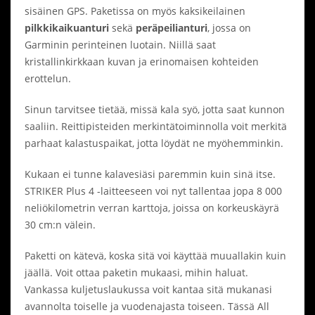
sisäinen GPS. Paketissa on myös kaksikeilainen
pilkkikaikuanturi
sekä
peräpeilianturi
, jossa on
Garminin perinteinen luotain. Niillä saat
kristallinkirkkaan kuvan ja erinomaisen kohteiden
erottelun.
Sinun tarvitsee tietää, missä kala syö, jotta saat kunnon
saaliin. Reittipisteiden merkintätoiminnolla voit merkitä
parhaat kalastuspaikat, jotta löydät ne myöhemminkin.
Kukaan ei tunne kalavesiäsi paremmin kuin sinä itse.
STRIKER Plus 4 -laitteeseen voi nyt tallentaa jopa 8 000
neliökilometrin verran karttoja, joissa on korkeuskäyrä
30 cm:n välein.
Paketti on kätevä, koska sitä voi käyttää muuallakin kuin
jäällä. Voit ottaa paketin mukaasi, mihin haluat.
Vankassa kuljetuslaukussa voit kantaa sitä mukanasi
avannolta toiselle ja vuodenajasta toiseen. Tässä All