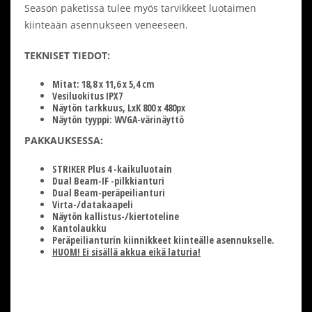
Season paketissa tulee myös tarvikkeet luotaimen
kiinteään asennukseen veneeseen.
TEKNISET TIEDOT:
Mitat: 18,8 x 11,6 x 5,4 cm
Vesiluokitus IPX7
Näytön tarkkuus, LxK 800 x 480px
Näytön tyyppi: WVGA-värinäyttö
PAKKAUKSESSA:
STRIKER Plus 4 -kaikuluotain
Dual Beam-IF -pilkkianturi
Dual Beam-peräpeilianturi
Virta-/datakaapeli
Näytön kallistus-/kiertoteline
Kantolaukku
Peräpeilianturin kiinnikkeet kiinteälle asennukselle.
HUOM! Ei sisällä akkua eikä laturia!