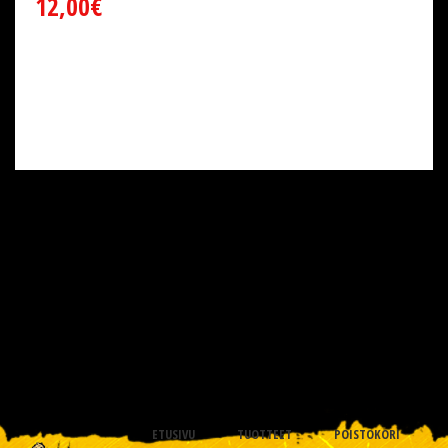
12,00€
ETUSIVU
TUOTTEET
POISTOKORI