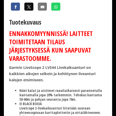
Tuotekuvaus
ENNAKKOMYYNNISSÄ! LAITTEET
TOIMITETAAN TILAUS
JÄRJESTYKSESSÄ KUN SAAPUVAT
VARASTOOMME.
Garmin LiveScope 2 LVS44 Livekaikuanturi on
kaikkien aikojen selkein ja kehittynen liveanturi
kalojen etsimiseen.
Näet kalat ja uistimet reaaliaikaisesti parannetulla
kantamalla jopa 20% tarkemmin. Tehokas kantama
50-60m ja pohjan seuranta jopa 76m.
EI BLACK BOXIA
LiveScope 2-livekaikuanturi liitetään suoraan
yhteensopivaan karttaplotteriin ja virtalähteeseen.