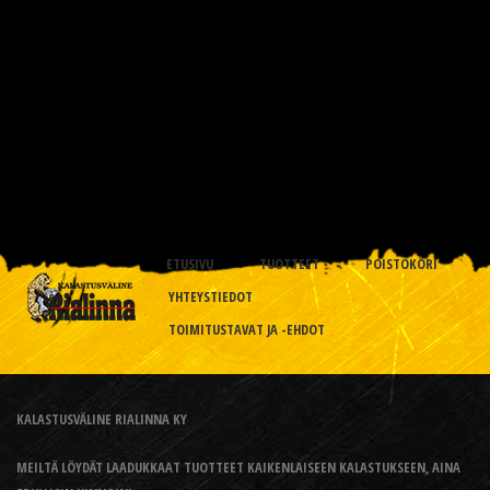
ETUSIVU
TUOTTEET
POISTOKORI
YHTEYSTIEDOT
TOIMITUSTAVAT JA -EHDOT
KALASTUSVÄLINE RIALINNA KY
MEILTÄ LÖYDÄT LAADUKKAAT TUOTTEET KAIKENLAISEEN KALASTUKSEEN, AINA