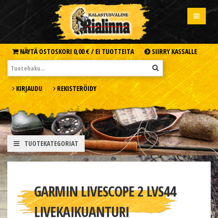
NÄYTÄ OSTOSKORI
0,00 € /
EI TUOTTEITA
SIIRRY KASSALLE
KIRJAUDU
REKISTERÖIDY
TUOTEKATEGORIAT
GARMIN LIVESCOPE 2 LVS44
LIVEKAIKUANTURI