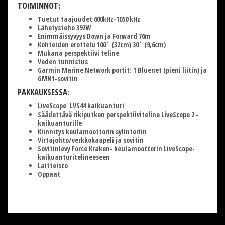
TOIMINNOT:
Tuetut taajuudet 600kHz-1050 kHz
Lähetysteho 392W
Enimmäissyvyys Down ja Forward 76m
Kohteiden erottelu 100´ (32cm) 30´ (9,6cm)
Mukana perspektiivi teline
Veden tunnistus
Garmin Marine Network portit: 1 Bluenet (pieni liitin) ja
GMN1-sovitin
PAKKAUKSESSA:
LiveScope LVS44 kaikuanturi
Säädettävä rikiputken perspektiiviteline LiveScope 2 -
kaikuanturille
Kiinnitys keulamoottorin sylinteriin
Virtajohto/verkkokaapeli ja sovitin
Sovitinlevy Force Kraken- keulamoottorin LiveScope-
kaikuanturitelineeseen
Laitteisto
Oppaat