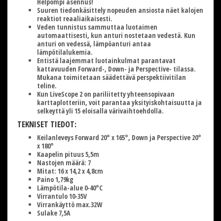
Helpompi asennus!
Suuren tiedonkäsittely nopeuden ansiosta näet kalojen
reaktiot reaaliaikaisesti.
Veden tunnistus sammuttaa luotaimen
automaattisesti, kun anturi nostetaan vedestä. Kun
anturi on vedessä, lämpöanturi antaa
lämpötilalukemia.
Entistä laajemmat luotainkulmat parantavat
kattavuuden Forward-, Down- ja Perspective- tilassa.
Mukana toimitetaan säädettävä perspektiivitilan
teline.
Kun LiveScope 2 on pariliitetty yhteensopivaan
karttaplotteriin, voit parantaa yksityiskohtaisuutta ja
selkeyttä yli 15 eloisalla värivaihtoehdolla.
TEKNISET TIEDOT:
Keilanleveys Forward 20° x 165°, Down ja Perspective 20°
x 180°
Kaapelin pituus 5,5m
Nastojen määrä: 7
Mitat: 16 x 14,2 x 4,8cm
Paino 1,79kg
Lämpötila-alue 0-40°C
Virrantulo 10-35V
Virrankäyttö max.32W
Sulake 7,5A