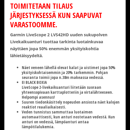
TOIMITETAAN TILAUS
JÄRJESTYKSESSÄ KUN SAAPUVAT
VARASTOOMME.
Garmin LiveScope 2 LVS42HD uuden sukupolven
Livekaikuanturi tuottaa tarkinta luotainkuvaa
näyttäen jopa 50% enemmän yksityiskohtia
lähietäisyydeltä.
Näet veneen lähellä olevat kalat ja uistimet jopa 50%
yksityiskohtaisemmin ja 20% tarkemmin. Pohjan
seuranta toimii jopa n.38m makeassa vedessä.
EI BLACK BOXIA
LiveScope 2-livekaikuanturi liitetään suoraan
yhteensopivaan karttaplotteriin ja virtalähteeseen.
Helpompi asennus!
Suuren tiedonkäsittely nopeuden ansiosta näet kalojen
reaktiot reaaliaikaisesti.
Veden tunnistus sammuttaa luotaimen
automaattisesti, kun anturi nostetaan vedestä. Kun
anturi on vedessä, lämpöanturi antaa
lämpötilalukemia.