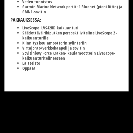
Veden tunnistus
Garmin Marine Network portit: 1 Bluenet (pieni liitin) ja
GMN1-sovitin
PAKKAUKSESSA:
LiveScope LVS42HD kaikuanturi
Säädettävä rikiputken perspektiiviteline LiveScope 2 -
kaikuanturille
Kiinnitys keulamoottorin sylinteriin
Virtajohto/verkkokaapeli ja sovitin
Sovitinlevy Force Kraken- keulamoottorin LiveScope-
kaikuanturitelineeseen
Laitteisto
Oppaat