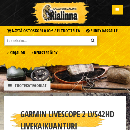
NÄYTÄ OSTOSKORI
0,00 € /
EI TUOTTEITA
SIIRRY KASSALLE
KIRJAUDU
REKISTERÖIDY
TUOTEKATEGORIAT
GARMIN LIVESCOPE 2 LVS42HD
LIVEKAIKUANTURI