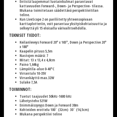
Entistä laajemmat luotainkulmat parantavat
kattavuuden Forward-, Down- ja Perspective- tilassa.
Mukana toimitetaan säädettävä perspektiivitilan
teline.
Kun LiveScope 2 on pariliitetty yhteensopivaan
karttaplotteriin, voit parantaa yksityiskohtaisuutta ja
selkeyttä yli 15 eloisalla värivaihtoehdolla.
TEKNISET TIEDOT:
Keilanleveys Forward 20° x 165°, Down ja Perspective 20°
x 180°
Kaapelin pituus 5,5m
Nastojen määrä: 7
Mitat: 13 x 13,4 x 4,8cm
Paino 1,64kg
Lämpötila-alue 0-40°C
Virrantulo 10-35V
Virrankäyttö max.32W
Sulake 7,5A
TOIMINNOT:
Tuetut taajuudet 50kHz-1600 kHz
Lähetysteho 521W
Enimmäissyvyys Down ja Forward 38m
Kohteiden erottelu 100´ (32cm) 30´ (14,5cm)
Mukana perspektiivi teline