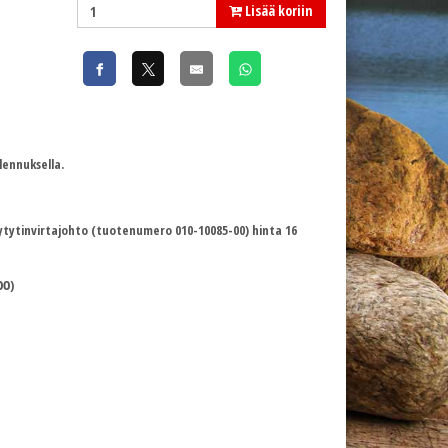
Lisää koriin
lennuksella.
kansytytinvirtajohto (tuotenumero 010-10085-00) hinta 16
00)