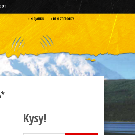
HDOT
KIRJAUDU
REKISTERÖIDY
A*
Kysy!