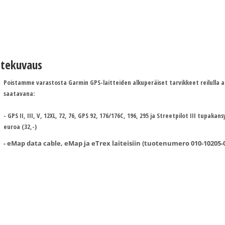
tekuvaus
Poistamme varastosta Garmin GPS-laitteiden alkuperäiset tarvikkeet reilulla a
saatavana:
- GPS II, III, V, 12XL, 72, 76, GPS 92, 176/176C, 196, 295 ja Streetpilot III tupa
euroa (32,-)
- eMap data cable, eMap ja eTrex laiteisiin (tuotenumero 010-10205-