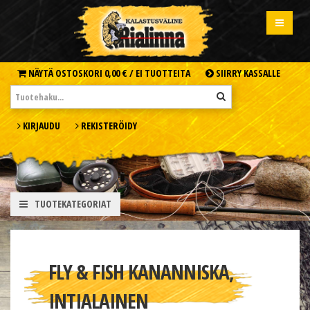
NÄYTÄ OSTOSKORI
0,00 € /
EI TUOTTEITA
SIIRRY KASSALLE
KIRJAUDU
REKISTERÖIDY
TUOTEKATEGORIAT
FLY & FISH KANANNISKA,
INTIALAINEN