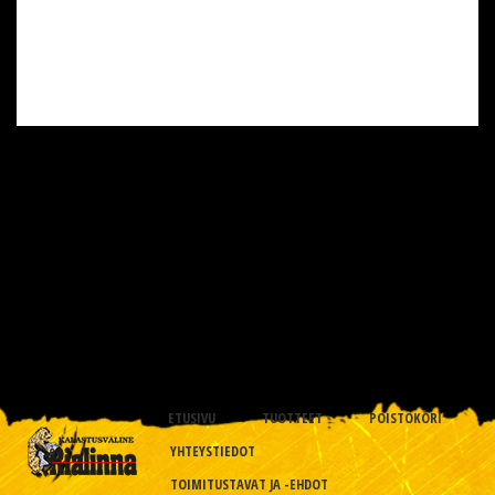
ETUSIVU
TUOTTEET
POISTOKORI
YHTEYSTIEDOT
TOIMITUSTAVAT JA -EHDOT