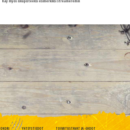
Käy myös iskupisteeksi esimerkiksi streamereihin
TOKORI
YHTEYSTIEDOT
TOIMITUSTAVAT JA -EHDOT