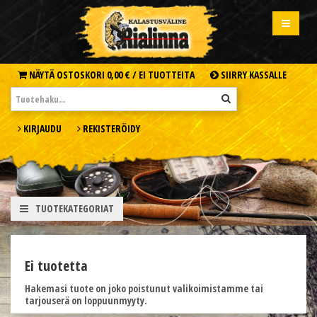
NÄYTÄ OSTOSKORI
0,00 € /
EI TUOTTEITA
SIIRRY KASSALLE
KIRJAUDU
REKISTERÖIDY
TUOTEKATEGORIAT
Ei tuotetta
Hakemasi tuote on joko poistunut valikoimistamme tai
tarjouserä on loppuunmyyty.