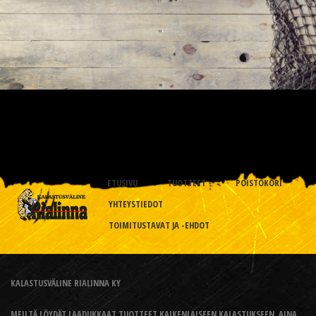
ETUSIVU
TUOTTEET
POISTOKORI
YHTEYSTIEDOT
TOIMITUSTAVAT JA -EHDOT
KALASTUSVÄLINE RIALINNA KY
MEILTÄ LÖYDÄT LAADUKKAAT TUOTTEET KAIKENLAISEEN KALASTUKSEEN, AINA