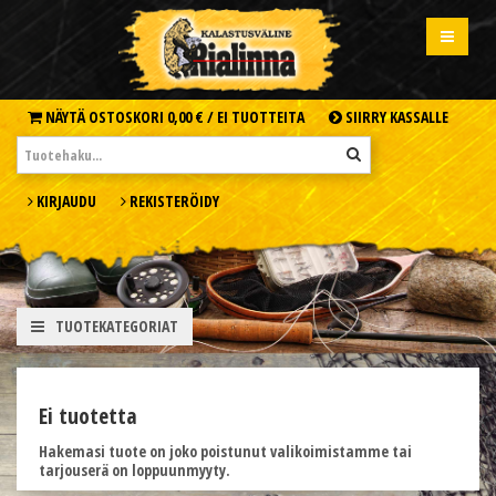
NÄYTÄ OSTOSKORI
0,00 € /
EI TUOTTEITA
SIIRRY KASSALLE
KIRJAUDU
REKISTERÖIDY
TUOTEKATEGORIAT
Ei tuotetta
Hakemasi tuote on joko poistunut valikoimistamme tai
tarjouserä on loppuunmyyty.