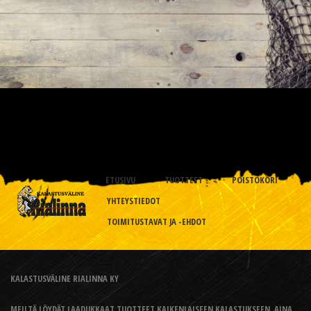
ETUSIVU
TUOTTEET
POISTOKORI
YHTEYSTIEDOT
TOIMITUSTAVAT JA -EHDOT
KALASTUSVÄLINE RIALINNA KY
MEILTÄ LÖYDÄT LAADUKKAAT TUOTTEET KAIKENLAISEEN KALASTUKSEEN, AINA