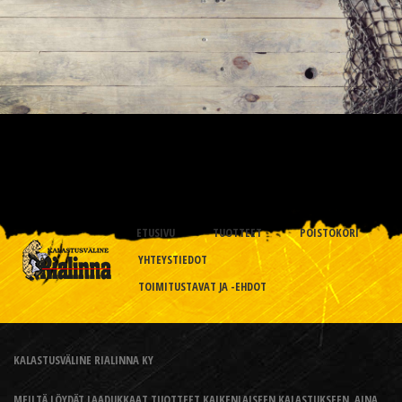
ETUSIVU
TUOTTEET
POISTOKORI
YHTEYSTIEDOT
TOIMITUSTAVAT JA -EHDOT
KALASTUSVÄLINE RIALINNA KY
MEILTÄ LÖYDÄT LAADUKKAAT TUOTTEET KAIKENLAISEEN KALASTUKSEEN, AINA