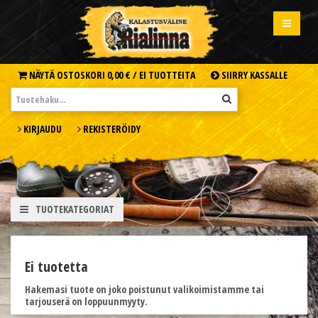
NÄYTÄ OSTOSKORI
0,00 € /
EI TUOTTEITA
SIIRRY KASSALLE
KIRJAUDU
REKISTERÖIDY
TUOTEKATEGORIAT
Ei tuotetta
Hakemasi tuote on joko poistunut valikoimistamme tai
tarjouserä on loppuunmyyty.